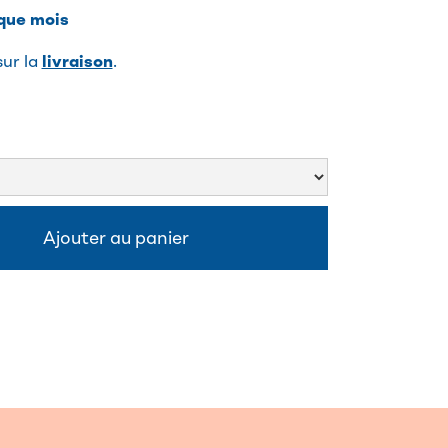
aque mois
sur la
livraison
.