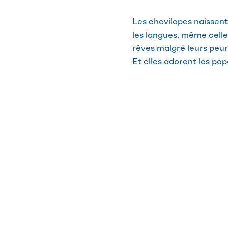
Les chevilopes naissent 
les langues, même celles
rêves malgré leurs peurs
Et elles adorent les po