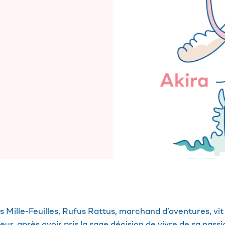
s Mille-Feuilles, Rufus Rattus, marchand d’aventures, vi
teur, après avoir pris la sage décision de vivre de sa passi